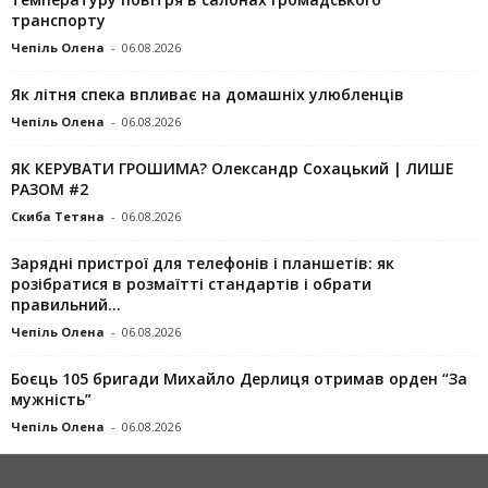
транспорту
Чепіль Олена
-
06.08.2026
Як літня спека впливає на домашніх улюбленців
Чепіль Олена
-
06.08.2026
ЯК КЕРУВАТИ ГРОШИМА? Олександр Сохацький | ЛИШЕ
РАЗОМ #2
Скиба Тетяна
-
06.08.2026
Зарядні пристрої для телефонів і планшетів: як
розібратися в розмаїтті стандартів і обрати
правильний...
Чепіль Олена
-
06.08.2026
Боєць 105 бригади Михайло Дерлиця отримав орден “За
мужність”
Чепіль Олена
-
06.08.2026