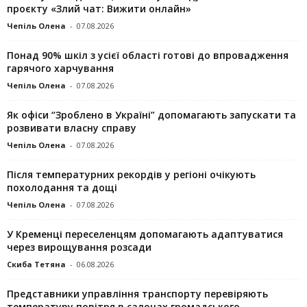
проєкту «Злий чат: Вижити онлайн»
Чепіль Олена
-
07.08.2026
Понад 90% шкіл з усієї області готові до впровадження
гарячого харчування
Чепіль Олена
-
07.08.2026
Як офіси “Зроблено в Україні” допомагають запускaти та
розвивати власну справу
Чепіль Олена
-
07.08.2026
Після температурних рекордів у регіоні очікують
похолодання та дощі
Чепіль Олена
-
07.08.2026
У Кременці переселенцям допомагають адаптуватися
через вирощування розсади
Скиба Тетяна
-
06.08.2026
Представники управління транспорту перевіряють
температуру повітря в салонах громадського