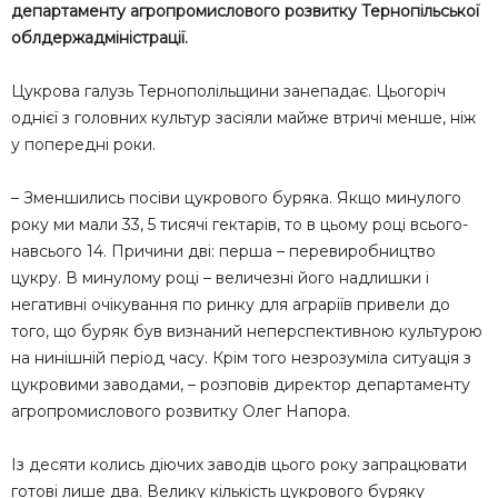
департаменту агропромислового розвитку Тернопільської
облдержадміністрації.
Цукрова галузь Тернополільщини занепадає. Цьогоріч
однієї з головних культур засіяли майже втричі менше, ніж
у попередні роки.
– Зменшились посіви цукрового буряка. Якщо минулого
року ми мали 33, 5 тисячі гектарів, то в цьому році всього-
навсього 14. Причини дві: перша – перевиробництво
цукру. В минулому році – величезні його надлишки і
негативні очікування по ринку для аграріїв привели до
того, що буряк був визнаний неперспективною культурою
на нинішній період часу. Крім того незрозуміла ситуація з
цукровими заводами, – розповів директор департаменту
агропромислового розвитку Олег Напора.
Із десяти колись діючих заводів цього року запрацювати
готові лише два. Велику кількість цукрового буряку