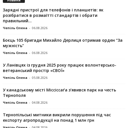
Новини
Зарядні пристрої для телефонів і планшетів: як
розібратися в розмаїтті стандартів і обрати
правильний...
Чепіль Олена
-
06.08.2026
Боєць 105 бригади Михайло Дерлиця отримав орден “За
мужність”
Чепіль Олена
-
06.08.2026
У Ланівцях із грудня 2025 року працює волонтерсько-
ветеранський простір «СВОЇ»
Чепіль Олена
-
05.08.2026
У канадському місті Міссіссаґа з’явився парк на честь
Тернополя
Чепіль Олена
-
04.08.2026
Тернопільські митники викрили порушення під час
експорту агропродукції на понад 1 млн грн
Чепіль Олена
-
04.08.2026