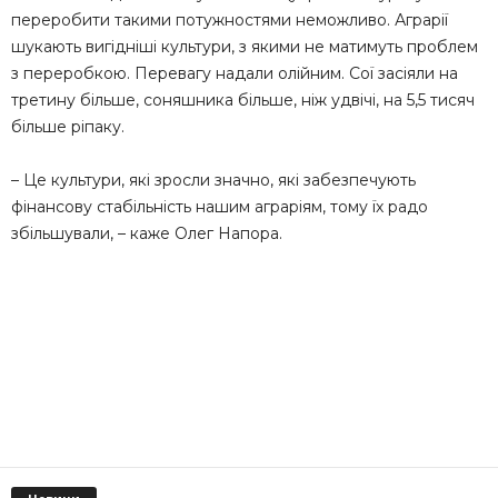
переробити такими потужностями неможливо. Аграрії
шукають вигідніші культури, з якими не матимуть проблем
з переробкою. Перевагу надали олійним. Сої засіяли на
третину більше, соняшника більше, ніж удвічі, на 5,5 тисяч
більше ріпаку.
– Це культури, які зросли значно, які забезпечують
фінансову стабільність нашим аграріям, тому їх радо
збільшували, – каже Олег Напора.