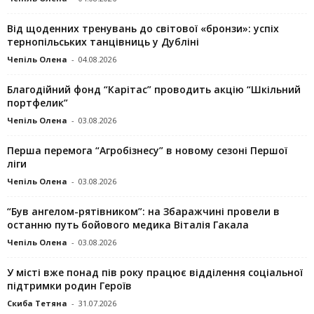
Від щоденних тренувань до світової «бронзи»: успіх
тернопільських танцівниць у Дубліні
Чепіль Олена
-
04.08.2026
Благодійний фонд “Карітас” проводить акцію “Шкільний
портфелик”
Чепіль Олена
-
03.08.2026
Перша перемога “Агробізнесу” в новому сезоні Першої
ліги
Чепіль Олена
-
03.08.2026
“Був ангелом-рятівником”: на Збаражчині провели в
останню путь бойового медика Віталія Гакала
Чепіль Олена
-
03.08.2026
У місті вже понад пів року працює відділення соціальної
підтримки родин Героїв
Скиба Тетяна
-
31.07.2026