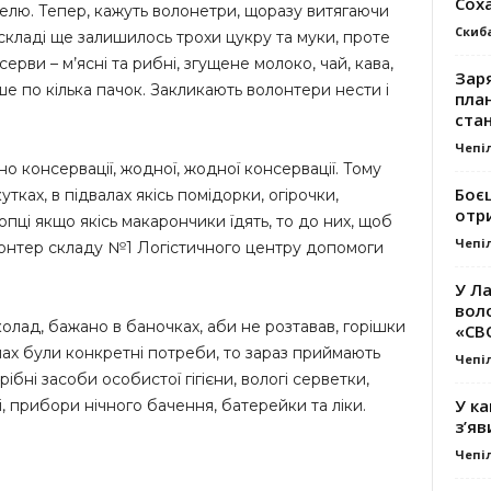
Сох
телю. Тепер, кажуть волонетри, щоразу витягаючи
Скиб
а складі ще залишилось трохи цукру та муки, проте
рви – м’ясні та рибні, згущене молоко, чай, кава,
Заря
ше по кілька пачок. Закликають волонтери нести і
план
стан
Чепі
но консервації, жодної, жодної консервації. Тому
Боє
тках, в підвалах якісь помідорки, огірочки,
отр
опці якщо якісь макарончики їдять, то до них, щоб
Чепі
лонтер складу №1 Логістичного центру допомоги
У Ла
вол
колад, бажано в баночках, аби не розтавав, горішки
«СВ
чах були конкретні потреби, то зараз приймають
Чепі
ібні засоби особистої гігієни, вологі серветки,
У ка
лі, прибори нічного бачення, батерейки та ліки.
з’яв
Чепі