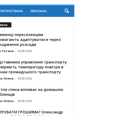
ЕЛЕПРОГРАМА
РЕКЛАМА
вини
ременці переселенцям
омагають адаптуватися через
ощування розсади
а Тетяна
-
06.08.2026
дставники управління транспорту
евіряють температуру повітря в
онах громадського транспорту
ль Олена
-
06.08.2026
ітня спека впливає на домашніх
бленців
ль Олена
-
06.08.2026
КЕРУВАТИ ГРОШИМА? Олександр