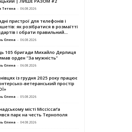
ацький | ЛИШЕ РАЗОМ #2
а Тетяна
-
06.08.2026
дні пристрої для телефонів і
шетів: як розібратися в розмаїтті
дартів і обрати правильний...
ль Олена
-
06.08.2026
ць 105 бригади Михайло Дерлиця
имав орден “За мужність”
ль Олена
-
06.08.2026
нівцях із грудня 2025 року працює
онтерсько-ветеранський простір
ОЇ»
ль Олена
-
05.08.2026
надському місті Міссіссаґа
ився парк на честь Тернополя
ль Олена
-
04.08.2026