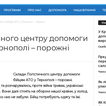
ПРОГРАМИ
ПРО НАС
ДОПОМОГА
НАШІ ВІТАННЯ
Т
оги бійцям АТО у Тернополі – порожні
Но
У К
доп
чного центру допомоги
вир
рнополі – порожні
Скиб
Пре
пер
сал
Чепі
Склади Логістичного центру допомоги
бійцям АТО у Тернополі – порожні.
Як л
та розчарувались, проте війна триває, українські
улю
ь. Вони далі стоять на обороні нашої країни, у холод
Чепі
ро них не забули. Бійці потребують одягу та їжі.
ЯК 