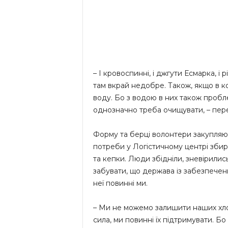
– І кровоспинні, і джгути Есмарка, і р
там вкрай недобре. Також, якщо в ко
воду. Бо з водою в них також пробле
однозначно треба очищувати, – пере
Форму та берці волонтери закупляют
потреби у Логістичному центрі збир
та кепки. Люди збідніли, зневірилис
забувати, що держава із забезпеченн
неї повинні ми.
– Ми не можемо залишити наших хлопц
сила, ми повинні їх підтримувати. Бо