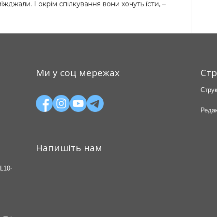
жджали. І окрім спілкування вони хочуть їсти, –
Ми у соц мережах
Стр
Струк
Редак
Напишіть нам
L10-