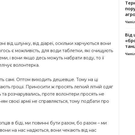
Тер
пору
агро
Чепі
Від 
«бро
ізні від шлунку, від діареї, оскільки харчуються вони
танц
гось є можливість, для води таблетки, які очищують
Чепі
ми, і вони якщо десь можуть набрати воду, то її
лічує волонтерка.
ь самі. Оптом виходить дешевше. Тому на ці
ають гроші. Приносити ж просять легкий літній одяг
ь та розчарувались, проте волонтери просять не
ям своєї армії не справляється, тому подбати про
ів в біді, ми повинні бути разом, бо разом – ми
 вони на нас надіються, вони чекають від нас