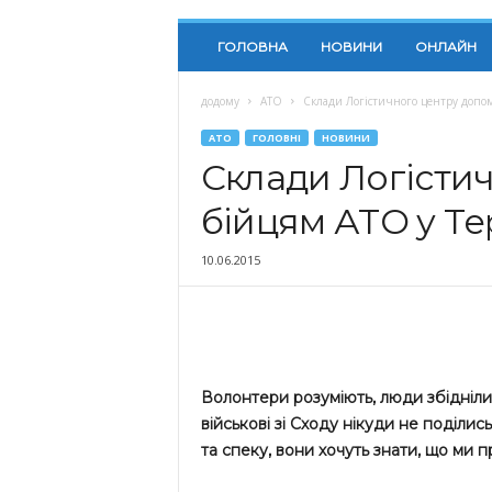
ГОЛОВНА
НОВИНИ
ОНЛАЙН
додому
АТО
Склади Логістичного центру допом
АТО
ГОЛОВНІ
НОВИНИ
Склади Логісти
бійцям АТО у Те
10.06.2015
Волонтери розуміють, люди збідніли 
військові зі Сходу нікуди не поділис
та спеку, вони хочуть знати, що ми п