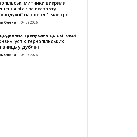
нопільські митники викрили
шення під час експорту
продукції на понад 1 млн грн
ль Олена
-
04.08.2026
щоденних тренувань до світової
нзи»: успіх тернопільських
івниць у Дубліні
ль Олена
-
04.08.2026