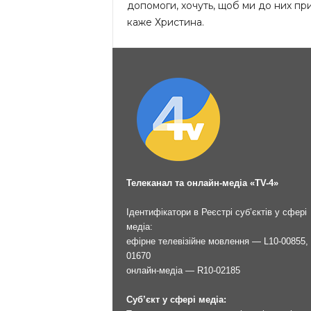
допомоги, хочуть, щоб ми до них приї
каже Христина.
Телеканал та онлайн-медіа «TV-4»
Ідентифікатори в Реєстрі суб’єктів у сфері
медіа:
ефірне телевізійне мовлення — L10-00855, 
01670
онлайн-медіа — R10-02185
Суб’єкт у сфері медіа: