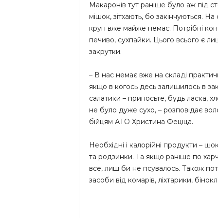
Макаронів тут раніше було аж під с
мішок, зітхають, бо закінчуються. Н
круп вже майже немає. Потрібні консе
печиво, сухпайки. Цього всього є ли
закрутки.
– В нас немає вже на складі практич
якщо в когось десь залишилось в заку
салатики – приносьте, будь ласка, хл
не було дуже сухо, – розповідає во
бійцям АТО Христина Феціца.
Необхідні і калорійні продукти – шо
та родзинки. Та якщо раніше по хар
все, лиш би не псувалось. Також потр
засоби від комарів, ліхтарики, бінок