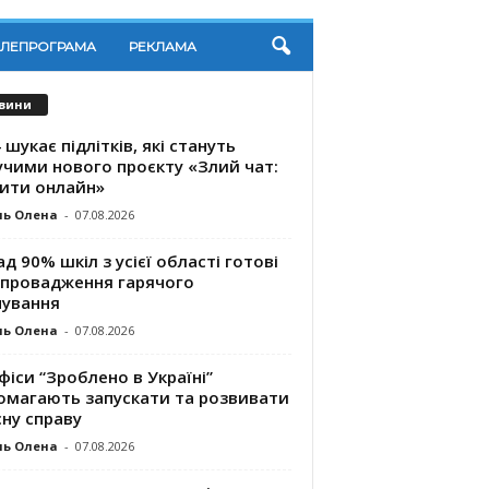
ЕЛЕПРОГРАМА
РЕКЛАМА
вини
 шукає підлітків, які стануть
учими нового проєкту «Злий чат:
ити онлайн»
ль Олена
-
07.08.2026
д 90% шкіл з усієї області готові
впровадження гарячого
чування
ль Олена
-
07.08.2026
фіси “Зроблено в Україні”
омагають запускaти та розвивати
ну справу
ль Олена
-
07.08.2026