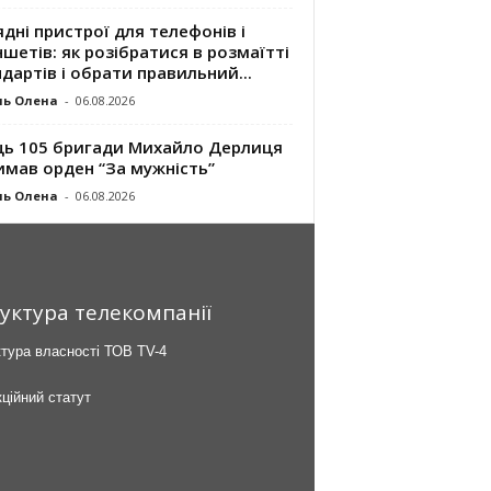
дні пристрої для телефонів і
шетів: як розібратися в розмаїтті
дартів і обрати правильний...
ль Олена
-
06.08.2026
ць 105 бригади Михайло Дерлиця
имав орден “За мужність”
ль Олена
-
06.08.2026
уктура телекомпанії
тура власності ТОВ TV-4
ційний статут