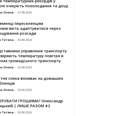
я температурних рекордів у
оні очікують похолодання та дощі
ль Олена
-
07.08.2026
ременці переселенцям
омагають адаптуватися через
ощування розсади
а Тетяна
-
06.08.2026
дставники управління транспорту
евіряють температуру повітря в
онах громадського транспорту
ль Олена
-
06.08.2026
ітня спека впливає на домашніх
бленців
ль Олена
-
06.08.2026
КЕРУВАТИ ГРОШИМА? Олександр
ацький | ЛИШЕ РАЗОМ #2
а Тетяна
-
06.08.2026