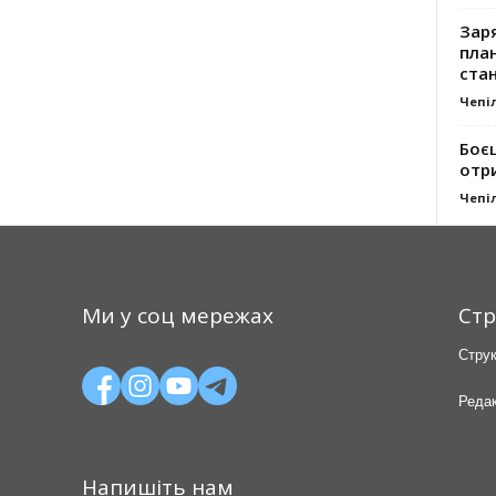
Заря
план
стан
Чепі
Боє
отр
Чепі
Ми у соц мережах
Стр
Струк
Редак
Напишіть нам