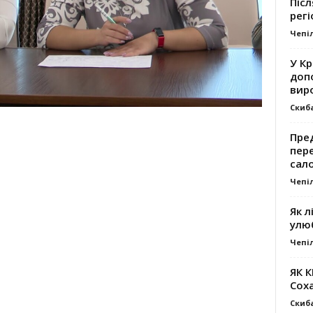
Післ
регі
Чепі
У К
доп
вир
Скиб
Пре
пер
сал
Чепі
Як л
улю
Чепі
ЯК 
Сох
Скиб