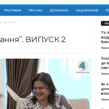
ПРОГРАМИ
ПРО НАС
ДОПОМОГА
НАШІ ВІТАННЯ
Т
я”. ВИПУСК 2
Но
TV-4
вед
ання”. ВИПУСК 2
Виж
Чепі
Пона
до 
хар
Чепі
Як о
доп
влас
Чепі