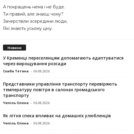
А покращень нема і не буде.
Ти правий, але знаєш чому?
Зачерствіли зсередини люди,
Які знають усьому ціну.
Новини
У Кременці переселенцям допомагають адаптуватися
через вирощування розсади
Скиба Тетяна
-
06.08.2026
Представники управління транспорту перевіряють
температуру повітря в салонах громадського
транспорту
Чепіль Олена
-
06.08.2026
Як літня спека впливає на домашніх улюбленців
Чепіль Олена
-
06.08.2026