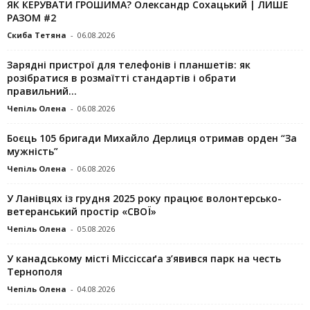
ЯК КЕРУВАТИ ГРОШИМА? Олександр Сохацький | ЛИШЕ
РАЗОМ #2
Скиба Тетяна
-
06.08.2026
Зарядні пристрої для телефонів і планшетів: як
розібратися в розмаїтті стандартів і обрати
правильний...
Чепіль Олена
-
06.08.2026
Боєць 105 бригади Михайло Дерлиця отримав орден “За
мужність”
Чепіль Олена
-
06.08.2026
У Ланівцях із грудня 2025 року працює волонтерсько-
ветеранський простір «СВОЇ»
Чепіль Олена
-
05.08.2026
У канадському місті Міссіссаґа з’явився парк на честь
Тернополя
Чепіль Олена
-
04.08.2026