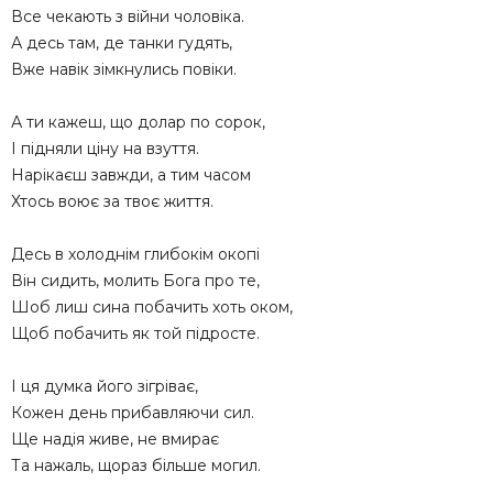
Все чекають з війни чоловіка.
А десь там, де танки гудять,
Вже навік зімкнулись повіки.
А ти кажеш, що долар по сорок,
І підняли ціну на взуття.
Нарікаєш завжди, а тим часом
Хтось воює за твоє життя.
Десь в холоднім глибокім окопі
Він сидить, молить Бога про те,
Шоб лиш сина побачить хоть оком,
Щоб побачить як той підросте.
І ця думка його зігріває,
Кожен день прибавляючи сил.
Ще надія живе, не вмирає
Та нажаль, щораз більше могил.