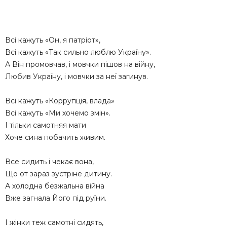
Всі кажуть «Он, я патріот»,
Всі кажуть «Так сильно люблю Україну».
А Він промовчав, і мовчки пішов на війну,
Любив Україну, і мовчки за неї загинув.
Всі кажуть «Коррупція, влада»
Всі кажуть «Ми хочемо змін».
І тільки самотняя мати
Хоче сина побачить живим.
Все сидить і чекає вона,
Що от зараз зустріне дитину.
А холодна безжальна війна
Вже загнала Його під руїни.
І жінки теж самотні сидять,