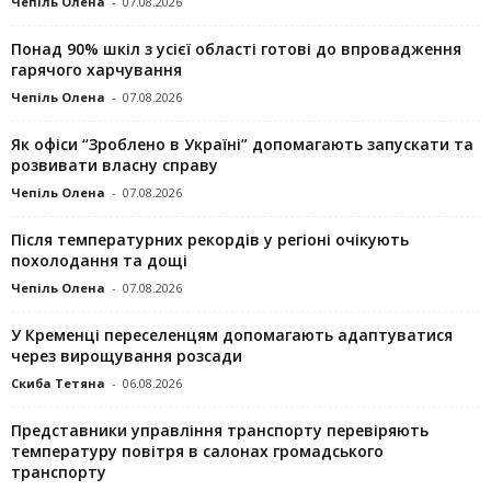
Чепіль Олена
-
07.08.2026
Понад 90% шкіл з усієї області готові до впровадження
гарячого харчування
Чепіль Олена
-
07.08.2026
Як офіси “Зроблено в Україні” допомагають запускaти та
розвивати власну справу
Чепіль Олена
-
07.08.2026
Після температурних рекордів у регіоні очікують
похолодання та дощі
Чепіль Олена
-
07.08.2026
У Кременці переселенцям допомагають адаптуватися
через вирощування розсади
Скиба Тетяна
-
06.08.2026
Представники управління транспорту перевіряють
температуру повітря в салонах громадського
транспорту