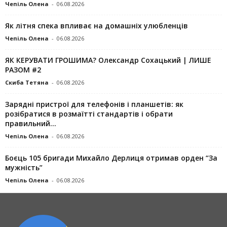
Чепіль Олена
-
06.08.2026
Як літня спека впливає на домашніх улюбленців
Чепіль Олена
-
06.08.2026
ЯК КЕРУВАТИ ГРОШИМА? Олександр Сохацький | ЛИШЕ
РАЗОМ #2
Скиба Тетяна
-
06.08.2026
Зарядні пристрої для телефонів і планшетів: як
розібратися в розмаїтті стандартів і обрати
правильний...
Чепіль Олена
-
06.08.2026
Боєць 105 бригади Михайло Дерлиця отримав орден “За
мужність”
Чепіль Олена
-
06.08.2026