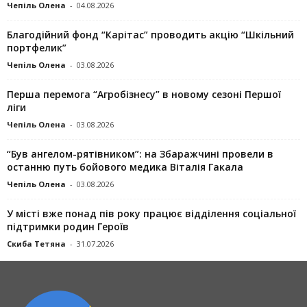
Чепіль Олена
-
04.08.2026
Благодійний фонд “Карітас” проводить акцію “Шкільний
портфелик”
Чепіль Олена
-
03.08.2026
Перша перемога “Агробізнесу” в новому сезоні Першої
ліги
Чепіль Олена
-
03.08.2026
“Був ангелом-рятівником”: на Збаражчині провели в
останню путь бойового медика Віталія Гакала
Чепіль Олена
-
03.08.2026
У місті вже понад пів року працює відділення соціальної
підтримки родин Героїв
Скиба Тетяна
-
31.07.2026