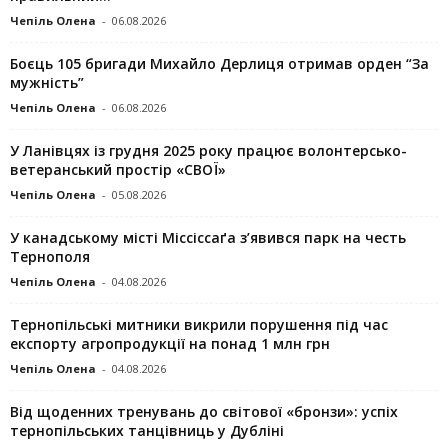
Чепіль Олена
-
06.08.2026
Боєць 105 бригади Михайло Дерлиця отримав орден “За
мужність”
Чепіль Олена
-
06.08.2026
У Ланівцях із грудня 2025 року працює волонтерсько-
ветеранський простір «СВОЇ»
Чепіль Олена
-
05.08.2026
У канадському місті Міссіссаґа з’явився парк на честь
Тернополя
Чепіль Олена
-
04.08.2026
Тернопільські митники викрили порушення під час
експорту агропродукції на понад 1 млн грн
Чепіль Олена
-
04.08.2026
Від щоденних тренувань до світової «бронзи»: успіх
тернопільських танцівниць у Дубліні