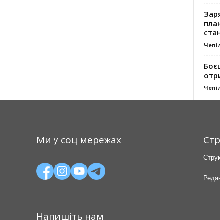
Заря
план
стан
Чепі
Боє
отр
Чепі
Ми у соц мережах
Стр
Струк
Редак
Напишіть нам