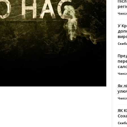
Післ
регі
Чепі
У К
доп
вир
Скиб
Пре
пер
сал
Чепі
Як л
улю
Чепі
ЯК 
Сох
Скиб