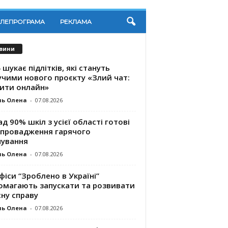
ЕЛЕПРОГРАМА
РЕКЛАМА
вини
 шукає підлітків, які стануть
учими нового проєкту «Злий чат:
ити онлайн»
ль Олена
-
07.08.2026
д 90% шкіл з усієї області готові
впровадження гарячого
чування
ль Олена
-
07.08.2026
фіси “Зроблено в Україні”
омагають запускaти та розвивати
ну справу
ль Олена
-
07.08.2026