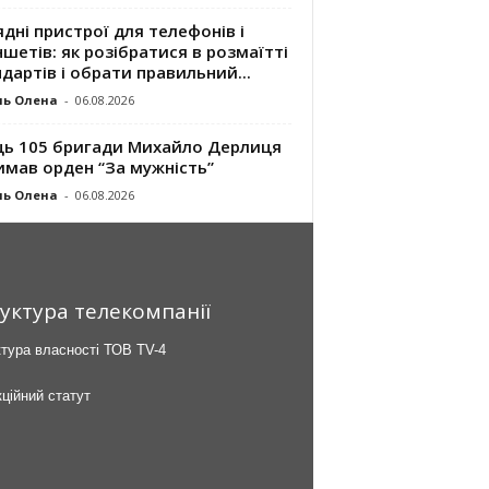
дні пристрої для телефонів і
шетів: як розібратися в розмаїтті
дартів і обрати правильний...
ль Олена
-
06.08.2026
ць 105 бригади Михайло Дерлиця
имав орден “За мужність”
ль Олена
-
06.08.2026
уктура телекомпанії
тура власності ТОВ TV-4
ційний статут