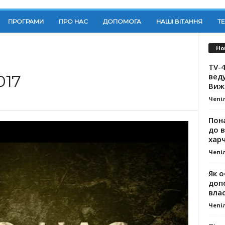
ПРОГРАМИ
ПРО НАС
ДОПОМОГА
НАШІ ВІТАННЯ
Т
Но
TV-4
вед
017
Виж
Чепі
Пона
до 
хар
Чепі
Як о
доп
влас
Чепі