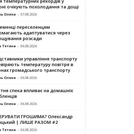
я температурних рекордів у
оні очікують похолодання та дощі
ль Олена
-
07.08.2026
ременці переселенцям
омагають адаптуватися через
ощування розсади
а Тетяна
-
06.08.2026
дставники управління транспорту
евіряють температуру повітря в
онах громадського транспорту
ль Олена
-
06.08.2026
ітня спека впливає на домашніх
бленців
ль Олена
-
06.08.2026
КЕРУВАТИ ГРОШИМА? Олександр
ацький | ЛИШЕ РАЗОМ #2
а Тетяна
-
06.08.2026