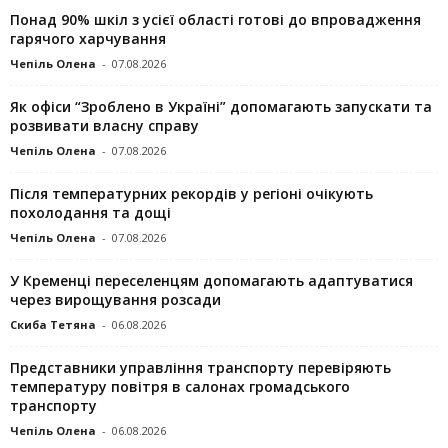
Понад 90% шкіл з усієї області готові до впровадження
гарячого харчування
Чепіль Олена
-
07.08.2026
Як офіси “Зроблено в Україні” допомагають запускaти та
розвивати власну справу
Чепіль Олена
-
07.08.2026
Після температурних рекордів у регіоні очікують
похолодання та дощі
Чепіль Олена
-
07.08.2026
У Кременці переселенцям допомагають адаптуватися
через вирощування розсади
Скиба Тетяна
-
06.08.2026
Представники управління транспорту перевіряють
температуру повітря в салонах громадського
транспорту
Чепіль Олена
-
06.08.2026