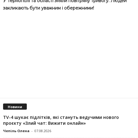
У Тернополі та області зняли повітряну тривогу. Людей
закликають бути уважним і обережними!
Новини
TV-4 шукає підлітків, які стануть ведучими нового
проєкту «Злий чат: Вижити онлайн»
Чепіль Олена
-
07.08.2026