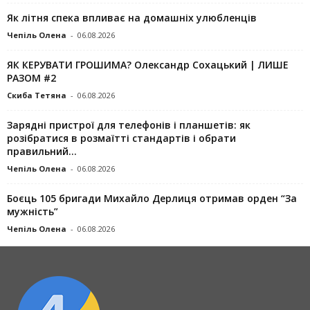
Як літня спека впливає на домашніх улюбленців
Чепіль Олена
-
06.08.2026
ЯК КЕРУВАТИ ГРОШИМА? Олександр Сохацький | ЛИШЕ
РАЗОМ #2
Скиба Тетяна
-
06.08.2026
Зарядні пристрої для телефонів і планшетів: як
розібратися в розмаїтті стандартів і обрати
правильний...
Чепіль Олена
-
06.08.2026
Боєць 105 бригади Михайло Дерлиця отримав орден “За
мужність”
Чепіль Олена
-
06.08.2026