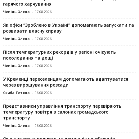
гарячого харчування
Чепіль Олена
-
07.08.2026
Як офіси “Зроблено в Україні” допомагають запускaти та
розвивати власну справу
Чепіль Олена
-
07.08.2026
Після температурних рекордів у регіоні очікують
похолодання та дощі
Чепіль Олена
-
07.08.2026
У Кременці переселенцям допомагають адаптуватися
через вирощування розсади
Скиба Тетяна
-
06.08.2026
Представники управління транспорту перевіряють
температуру повітря в салонах громадського
транспорту
Чепіль Олена
-
06.08.2026
Як літня спека впливає на домашніх улюбленців