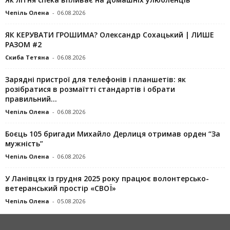
Чепіль Олена
-
06.08.2026
ЯК КЕРУВАТИ ГРОШИМА? Олександр Сохацький | ЛИШЕ
РАЗОМ #2
Скиба Тетяна
-
06.08.2026
Зарядні пристрої для телефонів і планшетів: як
розібратися в розмаїтті стандартів і обрати
правильний...
Чепіль Олена
-
06.08.2026
Боєць 105 бригади Михайло Дерлиця отримав орден “За
мужність”
Чепіль Олена
-
06.08.2026
У Ланівцях із грудня 2025 року працює волонтерсько-
ветеранський простір «СВОЇ»
Чепіль Олена
-
05.08.2026