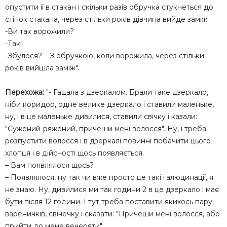
опустити її в стакан і скільки разів обручка стукнеться до
стінок стакана, через стільки років дівчина вийде заміж.
-Ви так ворожили?
-Так!
-Збулося? – З обручкою, коли ворожила, через стільки
років вийшла заміж".
Перехожа:
"- Гадала з дзеркалом. Брали таке дзеркало,
ніби коридор, одне велике дзеркало і ставили маленьке,
ну, і в це маленьке дивилися, ставили свічку і казали:
"Сужений-ряжений, причеши мені волосся". Ну, і треба
розпустити волосся і в дзеркалі повинні побачити цього
хлопця і в дійсності щось появляється.
– Вам появлялося щось?
– Появлялося, ну так чи вже просто це такі галюцинації, я
не знаю. Ну, дивилися ми так години 2 в це дзеркало і має
бути після 12 години. І тут треба поставити якихось пару
вареничків, свічечку і сказати: "Причеши мені волосся, або
прийти до мене вечеряти".