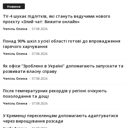
Новини
TV-4 шукає підлітків, які стануть ведучими нового
проєкту «Злий чат: Вижити онлайн»
Чепіль Олена
-
07.08.2026
Понад 90% шкіл з усієї області готові до впровадження
гарячого харчування
Чепіль Олена
-
07.08.2026
Як офіси “Зроблено в Україні” допомагають запускaти та
розвивати власну справу
Чепіль Олена
-
07.08.2026
Після температурних рекордів у регіоні очікують
похолодання та дощі
Чепіль Олена
-
07.08.2026
У Кременці переселенцям допомагають адаптуватися
через вирощування розсади