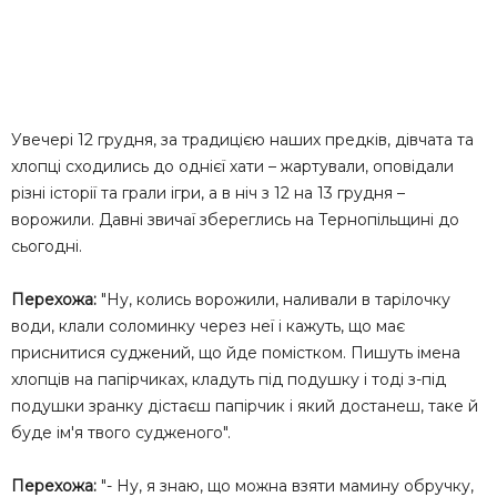
Увечері 12 грудня, за традицією наших предків, дівчата та
хлопці сходились до однієї хати – жартували, оповідали
різні історії та грали ігри, а в ніч з 12 на 13 грудня –
ворожили. Давні звичаї збереглись на Тернопільщині до
сьогодні.
Перехожа:
"Ну, колись ворожили, наливали в тарілочку
води, клали соломинку через неї і кажуть, що має
приснитися суджений, що йде помістком. Пишуть імена
хлопців на папірчиках, кладуть під подушку і тоді з-під
подушки зранку дістаєш папірчик і який достанеш, таке й
буде ім'я твого судженого".
Перехожа:
"- Ну, я знаю, що можна взяти мамину обручку,