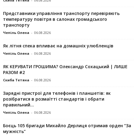
Скиба Тетяна
-
06.08.2026
Представники управління транспорту перевіряють
температуру повітря в салонах громадського
транспорту
Чепіль Олена
-
06.08.2026
Як літня спека впливає на домашніх улюбленців
Чепіль Олена
-
06.08.2026
ЯК КЕРУВАТИ ГРОШИМА? Олександр Сохацький | ЛИШЕ
РАЗОМ #2
Скиба Тетяна
-
06.08.2026
Зарядні пристрої для телефонів і планшетів: як
розібратися в розмаїтті стандартів і обрати
правильний...
Чепіль Олена
-
06.08.2026
Боєць 105 бригади Михайло Дерлиця отримав орден “За
мужність”