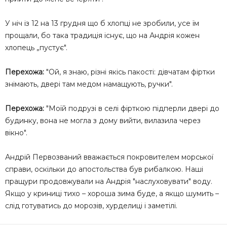
У ніч із 12 на 13 грудня що б хлопці не зробили, усе їм
прощали, бо така традиція існує, що на Андрія кожен
хлопець „пустує".
Перехожа:
"Ой, я знаю, різні якісь пакості: дівчатам фіртки
знімають, двері там медом намащують, ручки".
Перехожа:
"Моїй подрузі в селі фірткою підперли двері до
будинку, вона не могла з дому вийти, вилазила через
вікно".
Андрій Первозваний вважається покровителем морської
справи, оскільки до апостольства був рибалкою. Наші
пращури продовжували на Андрія "наслуховувати" воду.
Якщо у криниці тихо – хороша зима буде, а якщо шумить –
слід готуватись до морозів, хурделиці і заметілі.