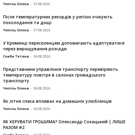
Чепіль Олена
-
07.08.2026
Після температурних рекордів у регіоні очікують
похолодання та дощі
Чепіль Олена
-
07.08.2026
У Кременці переселенцям допомагають адаптуватися
через вирощування розсади
Скиба Тетяна
-
06.08.2026
Представники управління транспорту перевіряють
температуру повітря в салонах громадського
транспорту
Чепіль Олена
-
06.08.2026
Як літня спека впливає на домашніх улюбленців
Чепіль Олена
-
06.08.2026
ЯК КЕРУВАТИ ГРОШИМА? Олександр Сохацький | ЛИШЕ
РАЗОМ #2
Скиба Тетяна
-
06.08.2026