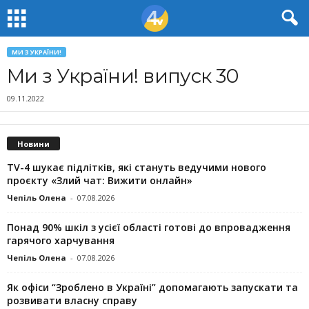
МИ З УКРАЇНИ!
Ми з України! випуск 30
09.11.2022
Новини
TV-4 шукає підлітків, які стануть ведучими нового
проєкту «Злий чат: Вижити онлайн»
Чепіль Олена
-
07.08.2026
Понад 90% шкіл з усієї області готові до впровадження
гарячого харчування
Чепіль Олена
-
07.08.2026
Як офіси “Зроблено в Україні” допомагають запускaти та
розвивати власну справу