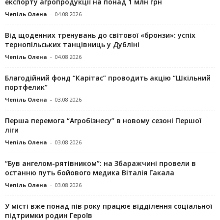
експорту агропродукції на понад 1 млн грн
Чепіль Олена
-
04.08.2026
Від щоденних тренувань до світової «бронзи»: успіх
тернопільських танцівниць у Дубліні
Чепіль Олена
-
04.08.2026
Благодійний фонд “Карітас” проводить акцію “Шкільний
портфелик”
Чепіль Олена
-
03.08.2026
Перша перемога “Агробізнесу” в новому сезоні Першої
ліги
Чепіль Олена
-
03.08.2026
“Був ангелом-рятівником”: на Збаражчині провели в
останню путь бойового медика Віталія Гакала
Чепіль Олена
-
03.08.2026
У місті вже понад пів року працює відділення соціальної
підтримки родин Героїв