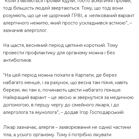
“Коли з’являються прояви ядухи, тобто асматичні прояви,
тоді більшість людей звертаються. Тому, що тоді вони
розуміють, що це не щорічний ГРВІ, а нелікований варіант
алергічного нежитю, який просто ускладнився астмою”, –
зазначив алерголог.
На щастя, весняний період цвітіння короткий. Тому
провести профілактику для організму можна і без
антибіотиків.
“На цей період можна поїхати в Карпати, де берез
набагато менше, і за рахунок, що весна там пізня, навіть
берези, які там є, починають цвісти набагато пізніше.
Найкращий варіант – це звісно ж звернутися за медичною
допомогою, в першу чергу до сімейного лікаря, і до
алерголога та імунолога”, – додав Ігор Господарський.
Лікар зазначає, алергія – захворювання не однієї частини
тіла, а усього організму. Тому її потрібно лікувати