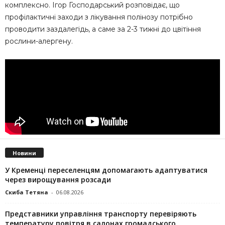
комплексно. Ігор Господарський розповідає, що
профілактичні заходи з лікування полінозу потрібно
проводити заздалегідь, а саме за 2-3 тижні до цвітіння
рослини-алергену.
Новини
У Кременці переселенцям допомагають адаптуватися
через вирощування розсади
Скиба Тетяна
-
06.08.2026
Представники управління транспорту перевіряють
температуру повітря в салонах громадського