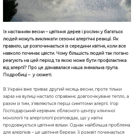
Із настанням весни – цвітіння дерев і рослин у багатьох
людей можуть викликати сезонні алергічні реакції. Як
правило, це розпочинається із середини квітня, коли все
навколо починає цвісти. Чому більшість людей так погано
реагують на цей період та якою може бути профілактика
від алергії? Про це дізнавалася наша знімальна група.
Подробиці – у сюжеті.
В Україні вже триває другий місяць весни, проте тільки
зараз на вулиці настало справжнє довгоочікуване тепло, а
разом із тим, з’являються перші симптоми алергії. Ігор
Господарський керівник обласного центру клінічної
монології та алергології розповідає, що у квітні
продовжується цвітіння вільхи. Однак найбільша проблема
для алергіків – це цвітіння берези. Її розквіт починається