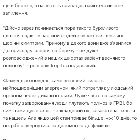
ще в березні, а на квітень припадає найінтенсивніше
запилення.
“Дійсно зараз починається пора такого бурхливого
цвітіння садів, і в частини людей з’являються весняні
щорічні симптоми. Причому в декого вони вже з’явилися
До прикладу, алергія на березу – це дуже
розповсюджений в наших широтах варіант весняного
полінозу”, – розповів Ігор Господарський.
Фахівець розповідає: саме квітковий пилок є
найпоширенішим алергеном, який потрапляє у людський
організм через дихальні шляхи. Дуже часто на самому
початку захворювання люди плутають поліноз із ГРВІ, бо
симптоми дуже схожі – закладений ніс, сльозотеча, чхання
та кашель. Але якщо цей стан триває більше, ніж 10 днів, то
потрібно звернутися за допомогою до фахівців.