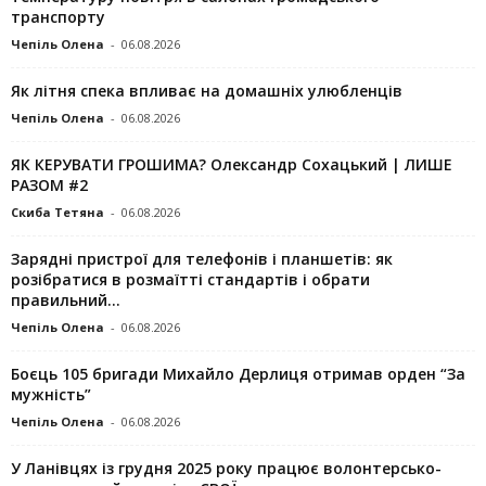
транспорту
Чепіль Олена
-
06.08.2026
Як літня спека впливає на домашніх улюбленців
Чепіль Олена
-
06.08.2026
ЯК КЕРУВАТИ ГРОШИМА? Олександр Сохацький | ЛИШЕ
РАЗОМ #2
Скиба Тетяна
-
06.08.2026
Зарядні пристрої для телефонів і планшетів: як
розібратися в розмаїтті стандартів і обрати
правильний...
Чепіль Олена
-
06.08.2026
Боєць 105 бригади Михайло Дерлиця отримав орден “За
мужність”
Чепіль Олена
-
06.08.2026
У Ланівцях із грудня 2025 року працює волонтерсько-