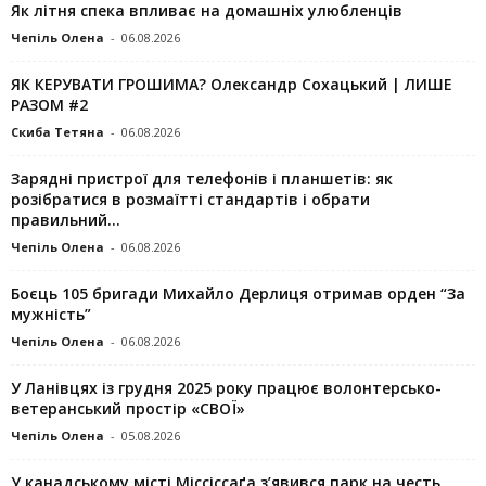
Як літня спека впливає на домашніх улюбленців
Чепіль Олена
-
06.08.2026
ЯК КЕРУВАТИ ГРОШИМА? Олександр Сохацький | ЛИШЕ
РАЗОМ #2
Скиба Тетяна
-
06.08.2026
Зарядні пристрої для телефонів і планшетів: як
розібратися в розмаїтті стандартів і обрати
правильний...
Чепіль Олена
-
06.08.2026
Боєць 105 бригади Михайло Дерлиця отримав орден “За
мужність”
Чепіль Олена
-
06.08.2026
У Ланівцях із грудня 2025 року працює волонтерсько-
ветеранський простір «СВОЇ»
Чепіль Олена
-
05.08.2026
У канадському місті Міссіссаґа з’явився парк на честь