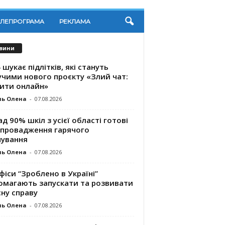
ЕЛЕПРОГРАМА
РЕКЛАМА
вини
 шукає підлітків, які стануть
учими нового проєкту «Злий чат:
ити онлайн»
ль Олена
-
07.08.2026
д 90% шкіл з усієї області готові
впровадження гарячого
чування
ль Олена
-
07.08.2026
фіси “Зроблено в Україні”
омагають запускaти та розвивати
ну справу
ль Олена
-
07.08.2026