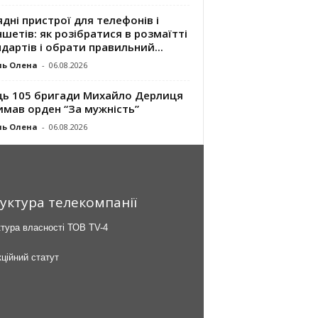
дні пристрої для телефонів і
шетів: як розібратися в розмаїтті
дартів і обрати правильний...
ль Олена
-
06.08.2026
ць 105 бригади Михайло Дерлиця
имав орден “За мужність”
ль Олена
-
06.08.2026
уктура телекомпанії
тура власності ТОВ TV-4
ційний статут