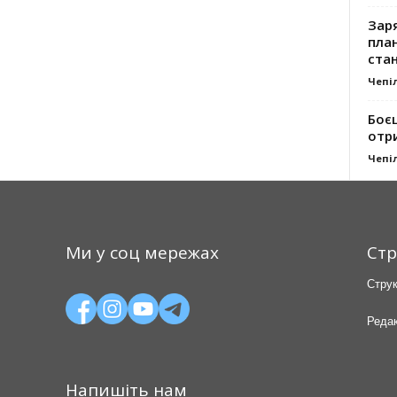
Заря
план
стан
Чепі
Боє
отр
Чепі
Ми у соц мережах
Стр
Струк
Редак
Напишіть нам