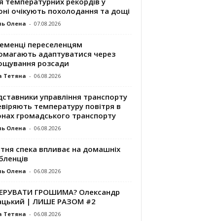
я температурних рекордів у
оні очікують похолодання та дощі
ль Олена
-
07.08.2026
ременці переселенцям
омагають адаптуватися через
ощування розсади
а Тетяна
-
06.08.2026
дставники управління транспорту
евіряють температуру повітря в
онах громадського транспорту
ль Олена
-
06.08.2026
ітня спека впливає на домашніх
бленців
ль Олена
-
06.08.2026
КЕРУВАТИ ГРОШИМА? Олександр
ацький | ЛИШЕ РАЗОМ #2
а Тетяна
-
06.08.2026