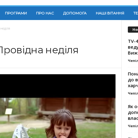
ПРОГРАМИ
ПРО НАС
ДОПОМОГА
НАШІ ВІТАННЯ
Т
 неділя
Но
TV-4
вед
 Провідна неділя
Виж
Чепі
Пона
до 
хар
Чепі
Як о
доп
влас
Чепі