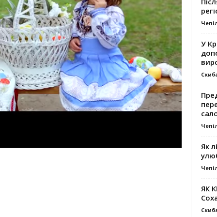
Післ
регі
Чепі
У К
доп
вир
Скиб
Пре
пер
сал
Чепі
Як л
улю
Чепі
ЯК 
Сох
Скиб