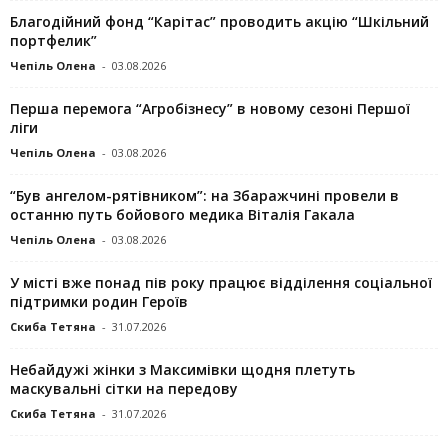
Благодійний фонд “Карітас” проводить акцію “Шкільний
портфелик”
Чепіль Олена
-
03.08.2026
Перша перемога “Агробізнесу” в новому сезоні Першої
ліги
Чепіль Олена
-
03.08.2026
“Був ангелом-рятівником”: на Збаражчині провели в
останню путь бойового медика Віталія Гакала
Чепіль Олена
-
03.08.2026
У місті вже понад пів року працює відділення соціальної
підтримки родин Героїв
Скиба Тетяна
-
31.07.2026
Небайдужі жінки з Максимівки щодня плетуть
маскувальні сітки на передову
Скиба Тетяна
-
31.07.2026